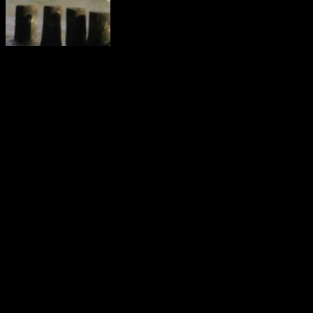
Unser reetgedecktes Fischerhaus liegt in der
2.Reihe zum Achterwasser in Zempin, auf der Insel Usedom, an der
schmalsten Stelle der Insel. Es wurde um 1900 als Fischerkate
erbaut und 2006 aufwendig saniert. Das Haus liegt sehr ruhig,
fernab von Hauptstraßen. Es ist über einen Stichweg aus Richtung
Achterwasser (3 Gehminuten) kommend zu erreichen und liegt an
keiner autobefahrenen Straße.
Adresse: 17459 Zempin, Peenestr. 23
Von hier erreichen Sie die wunderschönen Ostseestrände in nur 15
Gehminuten. Der Ferienort Zempin (ca. 7 Gehminuten) versorgt
Sie mit allem Nötigsten für den Alltagsbedarf. Das größere Seebad
Zinnowitz liegt nur 3km entfernt, mit weiteren
Einkaufsmöglichkeiten und Wellnesseinrichtungen für Ihre
Gesundheit.
Das Seebad Zempin
ist eine Gemeinde auf der Insel Usedom. Hier ist es das kleinste
Seebad, zwischen Zinnowitz und Koserow, direkt am Ufer der
Ostsee und des Achterwassers gelegen.